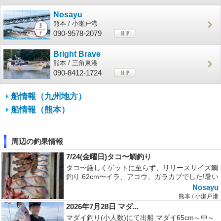
Nosayu
熊本 / 小瀬戸港
090-9578-2079
Bright Brave
熊本 / 三角東港
090-8412-1724
船情報（九州地方）
船情報（熊本）
周辺の釣果情報
7/24(金曜日)タコ〜鯛釣り
タコ〜厳しくゲットに至らず、リリースサイズ鯛
釣り 62cm〜イラ、アコウ、ガラカブでした!暑い
中皆さんお疲れ様でした!
Nosayu
熊本 / 小瀬戸港
2026年7月28日 マダ...
マダイ釣り(小人数)にて出船 マダイ65cm～中～