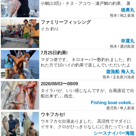
小鯛(13匹)・チヌ・アコウ・瀬戸鯛の釣果、 暑
い中、お疲れ様でした!...
徳勇丸
熊本 / 鳩之釜港
ファミリーフィッシング
イカ 釣り
幸運丸
熊本 / 通詞島港
7月25日釣果!
マダコ便です。 キロオーバー数釣れました。釣
れた方で10ハイの釣果で楽しんでいただいたよ
うです。針外れも多かったそうで...
遊漁船 海人丸
熊本 / 玉名新川漁港
2026/08/03〜08/09
タイラバが、いい感じなんですが、台風接近で出
船出来ず､､､残念。
Fishing boat cokek...
鹿児島 / 隼人新港
ウキフカセ!
ウキフカセ出港ありました。 高活性でマダイに
イサキ、クロがひっきりなしにに当たっていまし
た。
シースナイパー海龍