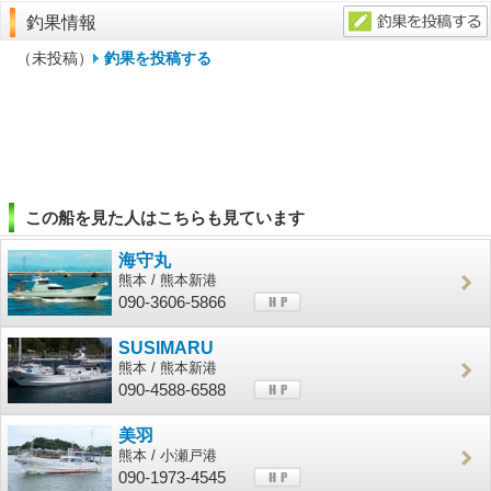
釣果情報
（未投稿）
釣果を投稿する
この船を見た人はこちらも見ています
海守丸
熊本 / 熊本新港
090-3606-5866
SUSIMARU
熊本 / 熊本新港
090-4588-6588
美羽
熊本 / 小瀬戸港
090-1973-4545