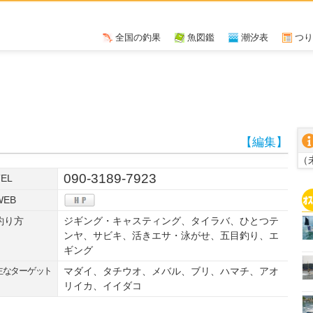
全国の釣果
魚図鑑
潮汐表
つり
【編集】
（
090-3189-7923
TEL
WEB
釣り方
ジギング・キャスティング、タイラバ、ひとつテ
ンヤ、サビキ、活きエサ・泳がせ、五目釣り、エ
ギング
主なターゲット
マダイ、タチウオ、メバル、ブリ、ハマチ、アオ
リイカ、イイダコ
W