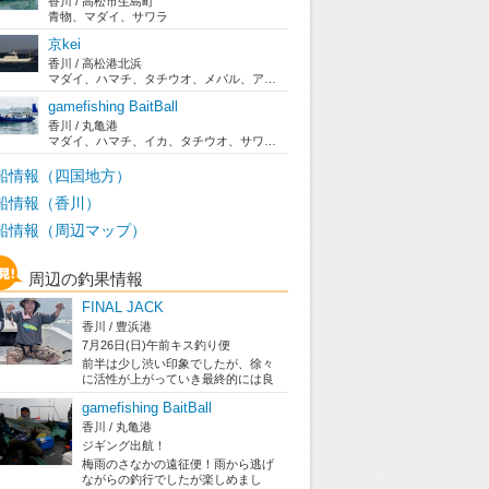
香川 / 高松市生島町
青物、マダイ、サワラ
京kei
香川 / 高松港北浜
マダイ、ハマチ、タチウオ、メバル、アジ、スズキ、...
gamefishing BaitBall
香川 / 丸亀港
マダイ、ハマチ、イカ、タチウオ、サワラ、ブリ
船情報（四国地方）
船情報（香川）
船情報（周辺マップ）
周辺の釣果情報
FINAL JACK
香川 / 豊浜港
7月26日(日)午前キス釣り便
前半は少し渋い印象でしたが、徐々
に活性が上がっていき最終的には良
く釣れました。この度は暑いなかご
gamefishing BaitBall
乗船頂きあり...
香川 / 丸亀港
ジギング出航！
梅雨のさなかの遠征便！雨から逃げ
ながらの釣行でしたが楽しめまし