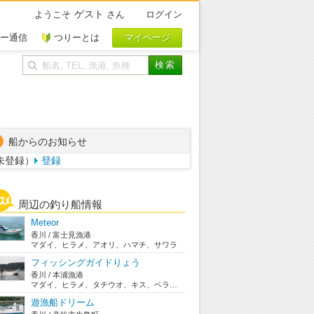
ゲスト
ようこそ
さん
ログイン
ー通信
つりーとは
船からのお知らせ
未登録）
登録
周辺の釣り船情報
Meteor
香川 / 富士見漁港
マダイ、ヒラメ、アオリ、ハマチ、サワラ
フィッシングガイドりょう
香川 / 本浦漁港
マダイ、ヒラメ、タチウオ、キス、ベラ、ホゴ、メバ...
遊漁船ドリーム