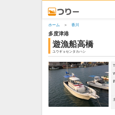
ホーム
＞
香川
多度津港
遊漁船高橋
ユウギョセンタカハシ
NE