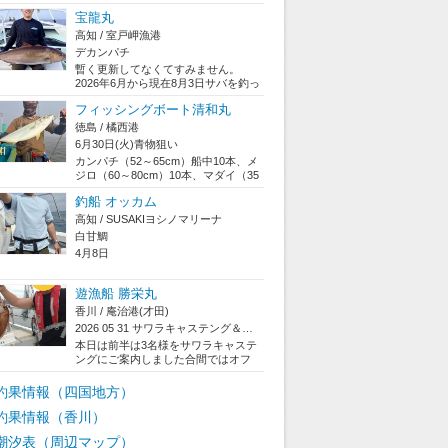
た！梅雨明け期待できそうですよ是
宝龍丸
非声かけてくだ...
高知 / 室戸岬漁港
デカンパチ
暫く更新してなくてすみません。
2026年6月から現在8月3日サバを釣っ
ての泳がせ（呑ませ）釣りでカンパ
フィッシングボート清和丸
チやク...
徳島 / 橘西港
6月30日(火)青物狙い
カンパチ（52～65cm）船中10本、メ
ジロ（60～80cm）10本、マダイ（35
～58cm）4本、サワラ（...
釣船 オッカム
高知 / SUSAKIヨシノマリーナ
白甘鯛
4月8日
遊漁船 勝栄丸
香川 / 庵治港(才田)
2026 05 31 サワラキャステング＆鯛ラバ...
本日は前半は3名様をサワラキャステ
ングにご案内しました合間ではオフ
ショア（鯛ラバ）初体験の3名様をご
案内しま...
釣果情報（四国地方）
釣果情報（香川）
潮汐表（周辺マップ）