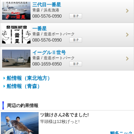
三代目一番星
青森 / 浜名漁港
080-5576-0990
一番星
青森 / 造道ボートパーク
080-5576-0990
イーグルⅡ世号
青森 / 造道ボートパーク
080-1659-6950
船情報（東北地方）
船情報（青森）
周辺の釣果情報
ツ抜けさん2名でました!
竿頭様は12枚げっと!
鯛多ニック