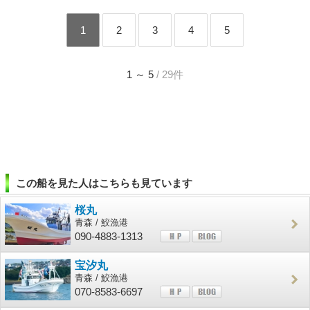
1
2
3
4
5
1 ～ 5
/ 29件
この船を見た人はこちらも見ています
桜丸
青森 / 鮫漁港
090-4883-1313
宝汐丸
青森 / 鮫漁港
070-8583-6697