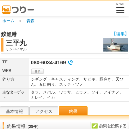
MENU
ホーム
＞
青森
【編集】
鮫漁港
三平丸
サンペイマル
TEL
080-6034-4169
WEB
釣り方
ジギング・キャスティング、サビキ、胴突き、天び
ん、五目釣り、スッテ・ツノ
主なターゲッ
タラ、メバル、ワラサ、ヒラメ、ソイ、アイナメ、
ト
カレイ、イカ
基本情報
アクセス
釣果
釣果情報
（29件）