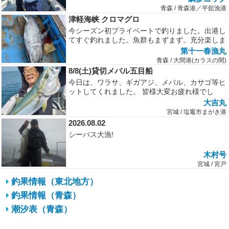
青森 / 青森港／平舘漁港
津軽海峡 クロマグロ
今シーズン初プライベートで釣りました。出港し
てすぐ釣れました。魚群もまずまず。充分楽しま
せて貰えるサイズです。
第十一春漁丸
青森 / 大間港(カラスの間)
8/8(土)貸切メバル五目船
今日は、ワラサ、ギガアジ、メバル、カサゴ等ヒ
ットしてくれました。 皆様大変お疲れ様でし
た。
大吉丸
宮城 / 塩竈市まがき港
2026.08.02
シーバス大漁!
木村号
宮城 / 宮戸
釣果情報（東北地方）
釣果情報（青森）
潮汐表（青森）