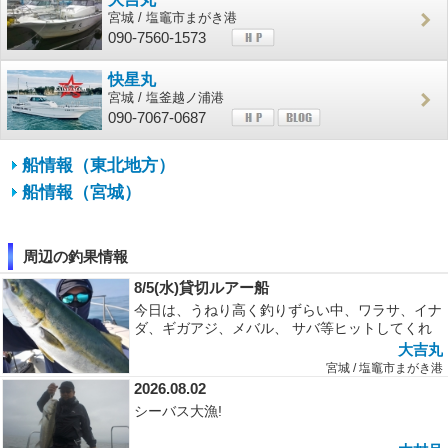
宮城 / 塩竈市まがき港
090-7560-1573
快星丸
宮城 / 塩釜越ノ浦港
090-7067-0687
船情報（東北地方）
船情報（宮城）
周辺の釣果情報
8/5(水)貸切ルアー船
今日は、うねり高く釣りずらい中、ワラサ、イナ
ダ、ギガアジ、メバル、 サバ等ヒットしてくれ
ました。皆様大変お疲れ様でした。
大吉丸
宮城 / 塩竈市まがき港
2026.08.02
シーバス大漁!