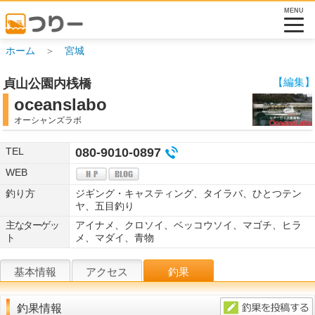
MENU
ホーム
＞
宮城
【編集】
貞山公園内桟橋
oceanslabo
オーシャンズラボ
TEL
080-9010-0897
WEB
釣り方
ジギング・キャスティング、タイラバ、ひとつテン
ヤ、五目釣り
主なターゲッ
アイナメ、クロソイ、ベッコウソイ、マゴチ、ヒラ
ト
メ、マダイ、青物
基本情報
アクセス
釣果
釣果情報