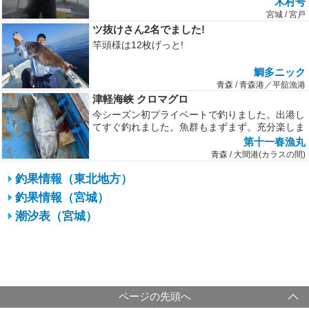
木村号
宮城 / 宮戸
ツ抜けさん2名でました!
竿頭様は12枚げっと!
鯛多ニック
青森 / 青森港／平舘漁港
津軽海峡 クロマグロ
今シーズン初プライベートで釣りました。出港し
てすぐ釣れました。魚群もまずまず。充分楽しま
せて貰えるサイズです。
第十一春漁丸
青森 / 大間港(カラスの間)
釣果情報（東北地方）
釣果情報（宮城）
潮汐表（宮城）
ページの先頭へ