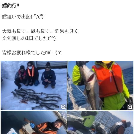
鱈釣行‼️
鱈狙いで出船( ͡° ͜ʖ ͡°)
天気も良く、凪も良く、釣果も良く
文句無しの1日でした(^^)
皆様お疲れ様でしたm(__)m