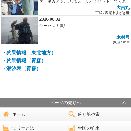
ダ、ギガアジ、メバル、 サバ等ヒットしてくれ
ました。皆様大変お疲れ様でした。
大吉丸
宮城 / 塩竈市まがき港
2026.08.02
シーバス大漁!
木村号
宮城 / 宮戸
釣果情報（東北地方）
釣果情報（青森）
潮汐表（青森）
ページの先頭へ
ホーム
釣り船検索
つりーとは
全国の釣果