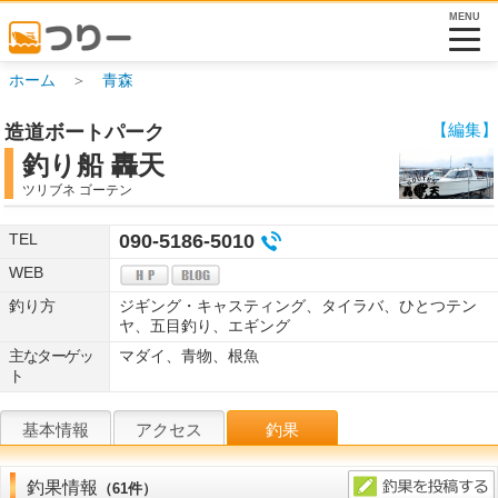
MENU
ホーム
＞
青森
【編集】
造道ボートパーク
釣り船 轟天
ツリブネ ゴーテン
TEL
090-5186-5010
WEB
釣り方
ジギング・キャスティング、タイラバ、ひとつテン
ヤ、五目釣り、エギング
主なターゲッ
マダイ、青物、根魚
ト
基本情報
アクセス
釣果
釣果情報
（61件）