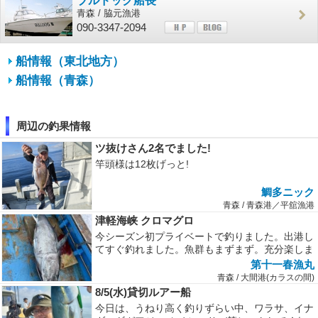
ブルドック船長
青森 / 脇元漁港
090-3347-2094
船情報（東北地方）
船情報（青森）
周辺の釣果情報
ツ抜けさん2名でました!
竿頭様は12枚げっと!
鯛多ニック
青森 / 青森港／平舘漁港
津軽海峡 クロマグロ
今シーズン初プライベートで釣りました。出港し
てすぐ釣れました。魚群もまずまず。充分楽しま
せて貰えるサイズです。
第十一春漁丸
青森 / 大間港(カラスの間)
8/5(水)貸切ルアー船
今日は、うねり高く釣りずらい中、ワラサ、イナ