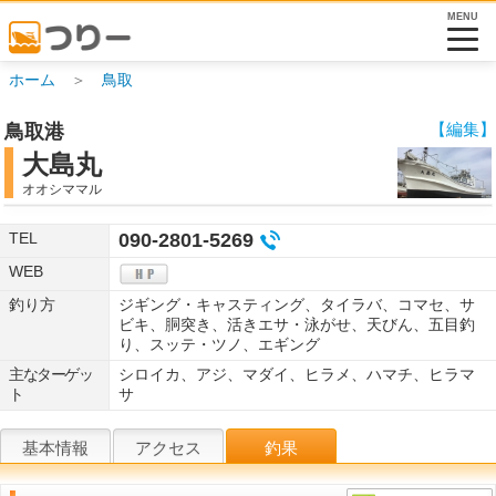
MENU
ホーム
＞
鳥取
【編集】
鳥取港
大島丸
オオシママル
TEL
090-2801-5269
WEB
釣り方
ジギング・キャスティング、タイラバ、コマセ、サ
ビキ、胴突き、活きエサ・泳がせ、天びん、五目釣
り、スッテ・ツノ、エギング
主なターゲッ
シロイカ、アジ、マダイ、ヒラメ、ハマチ、ヒラマ
ト
サ
基本情報
アクセス
釣果