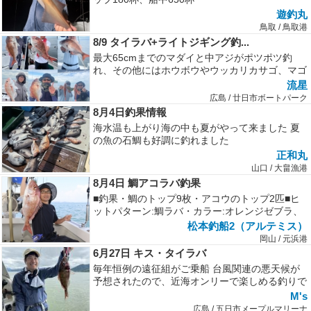
遊釣丸
鳥取 / 鳥取港
8/9 タイラバ+ライトジギング釣...
最大65cmまでのマダイと中アジがポツポツ釣
れ、その他にはホウボウやウッカリカサゴ、マゴ
チ、ワニゴチ、タチウオ等が釣れま...
流星
広島 / 廿日市ボートパーク
8月4日釣果情報
海水温も上がり海の中も夏がやって来ました 夏
の魚の石鯛も好調に釣れました
正和丸
山口 / 大畠漁港
8月4日 鯛アコラバ釣果
■釣果・鯛のトップ9枚・アコウのトップ2匹■ヒ
ットパターン:鯛ラバ・カラー:オレンジゼブラ、
ピンク・形:マジカーリー、マ...
松本釣船2（アルテミス）
岡山 / 元浜港
6月27日 キス・タイラバ
毎年恒例の遠征組がご乗船 台風関連の悪天候が
予想されたので、近海オンリーで楽しめる釣りで
出船今年もキスは安定いくらでも釣...
M's
広島 / 五日市メープルマリーナ