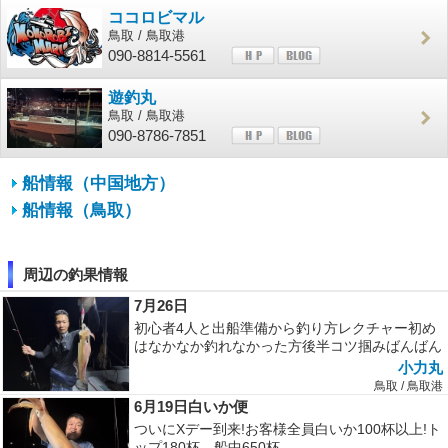
ココロビマル
鳥取 / 鳥取港
090-8814-5561
遊釣丸
鳥取 / 鳥取港
090-8786-7851
船情報（中国地方）
船情報（鳥取）
周辺の釣果情報
7月26日
初心者4人と出船準備から釣り方レクチャー初め
はなかなか釣れなかった方後半コツ掴みばんばん
釣っていく良いサイズも混じり良い...
小力丸
鳥取 / 鳥取港
6月19日白いか便
ついにXデー到来!お客様全員白いか100杯以上!ト
ップ180杯、船中650杯