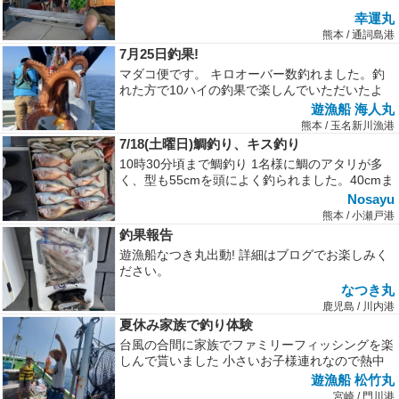
幸運丸
熊本 / 通詞島港
7月25日釣果!
マダコ便です。 キロオーバー数釣れました。釣
れた方で10ハイの釣果で楽しんでいただいたよ
うです。針外れも多かったそうで...
遊漁船 海人丸
熊本 / 玉名新川漁港
7/18(土曜日)鯛釣り、キス釣り
10時30分頃まで鯛釣り 1名様に鯛のアタリが多
く、型も55cmを頭によく釣られました。40cmま
で型が揃っていましたの...
Nosayu
熊本 / 小瀬戸港
釣果報告
遊漁船なつき丸出動! 詳細はブログでお楽しみく
ださい。
なつき丸
鹿児島 / 川内港
夏休み家族で釣り体験
台風の合間に家族でファミリーフィッシングを楽
しんで貰いました 小さいお子様連れなので熱中
症に成らない様に氷で冷やしなが...
遊漁船 松竹丸
宮崎 / 門川港