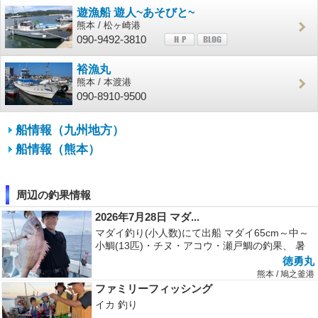
遊漁船 遊人~あそびと~
熊本 / 松ヶ崎港
090-9492-3810
裕漁丸
熊本 / 本渡港
090-8910-9500
船情報（九州地方）
船情報（熊本）
周辺の釣果情報
2026年7月28日 マダ...
マダイ釣り(小人数)にて出船 マダイ65cm～中～
小鯛(13匹)・チヌ・アコウ・瀬戸鯛の釣果、 暑
い中、お疲れ様でした!...
徳勇丸
熊本 / 鳩之釜港
ファミリーフィッシング
イカ 釣り