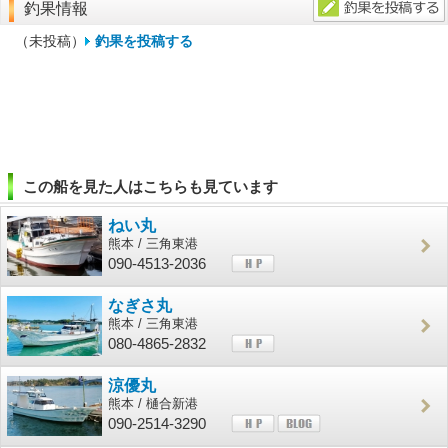
釣果情報
（未投稿）
釣果を投稿する
この船を見た人はこちらも見ています
ねい丸
熊本 / 三角東港
090-4513-2036
なぎさ丸
熊本 / 三角東港
080-4865-2832
涼優丸
熊本 / 樋合新港
090-2514-3290