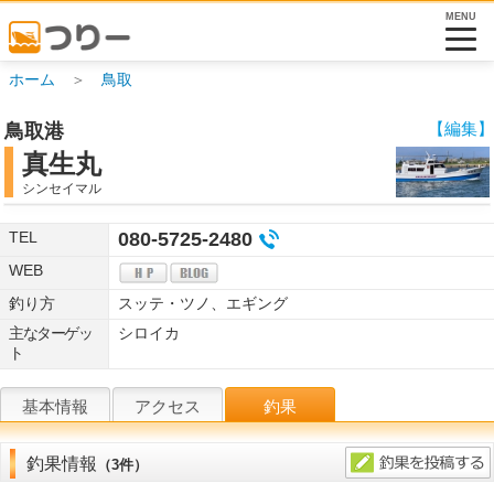
MENU
ホーム
＞
鳥取
【編集】
鳥取港
真生丸
シンセイマル
TEL
080-5725-2480
WEB
釣り方
スッテ・ツノ、エギング
主なターゲッ
シロイカ
ト
基本情報
アクセス
釣果
釣果情報
（3件）