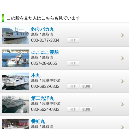
この船を見た人はこちらも見ています
釣りバカ丸
鳥取 / 鳥取港
090-3177-3834
にこにこ渡船
鳥取 / 鳥取港
0857-28-6655
本丸
鳥取 / 境港中野港
090-6832-6832
第二光洋丸
鳥取 / 境港中野港
080-5624-0933
番虹丸
鳥取 / 鳥取港