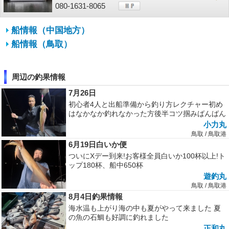
080-1631-8065
船情報（中国地方）
船情報（鳥取）
周辺の釣果情報
7月26日
初心者4人と出船準備から釣り方レクチャー初め
はなかなか釣れなかった方後半コツ掴みばんばん
釣っていく良いサイズも混じり良い...
小力丸
鳥取 / 鳥取港
6月19日白いか便
ついにXデー到来!お客様全員白いか100杯以上!ト
ップ180杯、船中650杯
遊釣丸
鳥取 / 鳥取港
8月4日釣果情報
海水温も上がり海の中も夏がやって来ました 夏
の魚の石鯛も好調に釣れました
正和丸