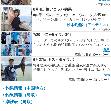
山口 / 大畠漁港
8月4日 鯛アコラバ釣果
■釣果・鯛のトップ9枚・アコウのトップ2匹■ヒ
ットパターン:鯛ラバ・カラー:オレンジゼブラ、
ピンク・形:マジカーリー、マ...
松本釣船2（アルテミス）
岡山 / 元浜港
7/20 キス+タイラバ釣行
チャーターでのキス+タイラバ釣行でした。朝は
キス釣りから開始‼2時間半ぐらいやってコンスタ
ントにキスやトラギス等を釣って...
流星
広島 / 廿日市ボートパーク
6月27日 キス・タイラバ
毎年恒例の遠征組がご乗船 台風関連の悪天候が
予想されたので、近海オンリーで楽しめる釣りで
出船今年もキスは安定いくらでも釣...
M's
広島 / 五日市メープルマリーナ
釣果情報（中国地方）
釣果情報（鳥取）
潮汐表（鳥取）