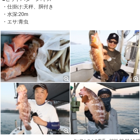
・仕掛け:天秤、胴付き
・水深:20m
・エサ:青虫