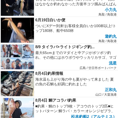
はなかなか釣れなかった方後半コツ掴みばんばん
釣っていく良いサイズも混じり良い...
小力丸
鳥取 / 鳥取港
6月19日白いか便
ついにXデー到来!お客様全員白いか100杯以上!ト
ップ180杯、船中650杯
遊釣丸
鳥取 / 鳥取港
8/9 タイラバ+ライトジギング釣...
最大65cmまでのマダイと中アジがポツポツ釣
れ、その他にはホウボウやウッカリカサゴ、マゴ
チ、ワニゴチ、タチウオ等が釣れま...
流星
広島 / 廿日市ボートパーク
8月4日釣果情報
海水温も上がり海の中も夏がやって来ました 夏
の魚の石鯛も好調に釣れました
正和丸
山口 / 大畠漁港
8月4日 鯛アコラバ釣果
■釣果・鯛のトップ9枚・アコウのトップ2匹■ヒ
ットパターン:鯛ラバ・カラー:オレンジゼブラ、
ピンク・形:マジカーリー、マ...
松本釣船2（アルテミス）