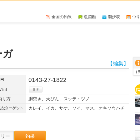
全国の釣果
魚図鑑
潮汐表
つり
ーガ
【編集】
（
0143-27-1822
TEL
WEB
釣り方
胴突き、天びん、スッテ・ツノ
主なターゲット
カレイ、イカ、サケ、ソイ、マス、オキソウハチ
W
ラリー
釣果