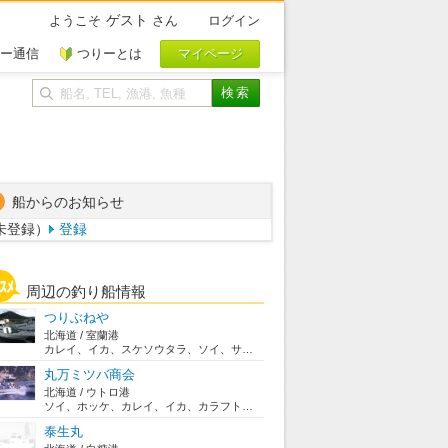
ゲスト
ようこそ
さん
ログイン
ー通信
つりーとは
船からのお知らせ
未登録）
登録
周辺の釣り船情報
つりぶねや
北海道 / 室蘭港
カレイ、イカ、スケソウタラ、ソイ、サクラマス、サ...
丸万ミツバ商会
北海道 / ウトロ港
ソイ、ホッケ、カレイ、イカ、カラフトマス、シイラ...
泰生丸