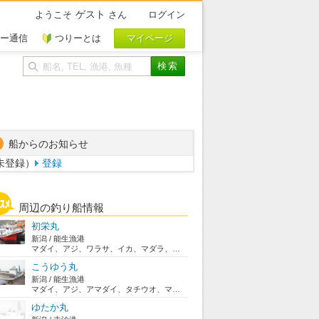
ゲスト
ようこそ
さん
ログイン
ー通信
つりーとは
船からのお知らせ
未登録）
登録
周辺の釣り船情報
初栄丸
新潟 / 能生漁港
マダイ、アジ、ワラサ、イカ、マダラ、ソイ、ヒラメ...
こうゆう丸
新潟 / 能生漁港
マダイ、アジ、アマダイ、タチウオ、マダラ、ムギイ...
ゆたか丸