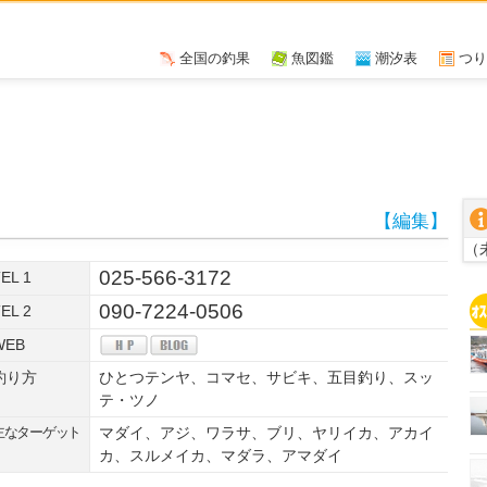
全国の釣果
魚図鑑
潮汐表
つり
【編集】
（
025-566-3172
EL 1
090-7224-0506
EL 2
WEB
釣り方
ひとつテンヤ、コマセ、サビキ、五目釣り、スッ
テ・ツノ
主なターゲット
マダイ、アジ、ワラサ、ブリ、ヤリイカ、アカイ
カ、スルメイカ、マダラ、アマダイ