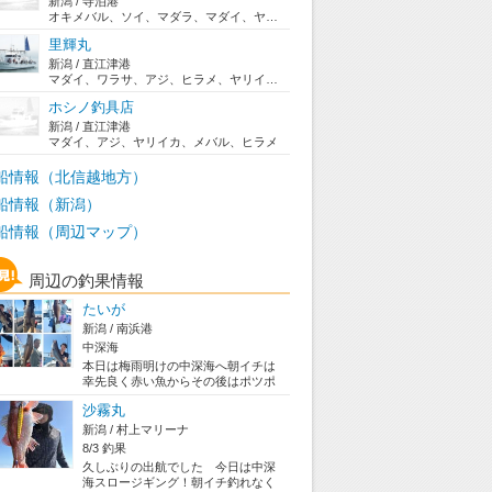
新潟 / 寺泊港
オキメバル、ソイ、マダラ、マダイ、ヤリイカ
里輝丸
新潟 / 直江津港
マダイ、ワラサ、アジ、ヒラメ、ヤリイカ、アカイカ...
ホシノ釣具店
新潟 / 直江津港
マダイ、アジ、ヤリイカ、メバル、ヒラメ
船情報（北信越地方）
船情報（新潟）
船情報（周辺マップ）
周辺の釣果情報
たいが
新潟 / 南浜港
中深海
本日は梅雨明けの中深海へ朝イチは
幸先良く赤い魚からその後はポツポ
ツですがコアラ～中アラ中深海初め
沙霧丸
てのお客様も...
新潟 / 村上マリーナ
8/3 釣果
久しぶりの出航でした 今日は中深
海スロージギング！朝イチ釣れなく