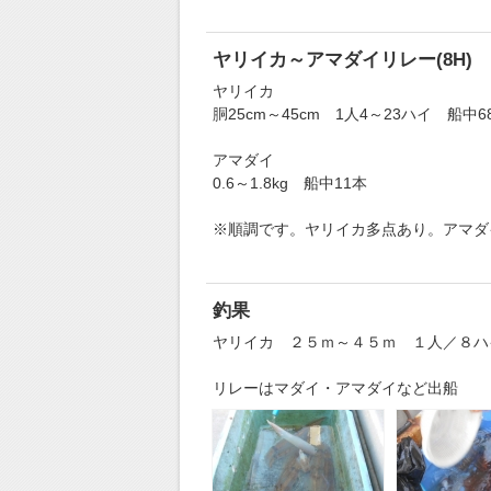
ヤリイカ～アマダイリレー(8H)
ヤリイカ
胴25cm～45cm 1人4～23ハイ 船中
アマダイ
0.6～1.8kg 船中11本
※順調です。ヤリイカ多点あり。アマダイ
釣果
ヤリイカ ２５ｍ～４５ｍ １人／８ハ
リレーはマダイ・アマダイなど出船