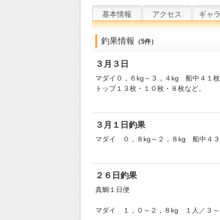
NE
基本情報
アクセス
ギャ
釣果情報
（5件）
３月３日
マダイ０，６kg～３，４kg 船中４１
トップ１３枚・１０枚・８枚など。
３月１日釣果
マダイ ０，８kg～２，８kg 船中４
２６日釣果
真鯛１日便
マダイ １，０～２，８kg １人／３