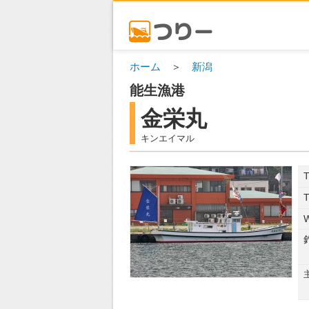
ホーム
＞
新潟
能生漁港
金栄丸
キンエイマル
T
T