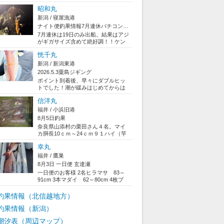
て焦るもデカいアカムツ 1.3キロ！そ
昭和丸
こから...
新潟 / 寝屋漁港
ナイト便釣果情報7月連休バチコンアジング＆イカメ...
7月連休は19日のみ出船。結果はアジ
がギガサイズ含めて絶好調！！ケン
サキイカ（アカイカ）は数は出ませ
恍千丸
んでした...
新潟 / 新潟東港
2026.5.3粟島ジギング
ポイント到着後、早々にダブルヒッ
トでした！潮が緩みはじめてからは
ポツポツかかる感じでした。潮が悪
信洋丸
く、青物は見...
福井 / 小浜旧港
8月5日釣果
奈良県山添村の栗田さん４名。マイ
カ胴長10ｃｍ～24ｃｍ９１ハイ（竿
頭３０ハイ）。浮きスッテ胴付き仕
幸丸
掛けにて...
福井 / 鷹巣
8月3日 一日便 玄達瀬
一日便のお客様 2名ヒラマサ 83～
91cm 3本マダイ 62～80cm 4枚ブ
リ 85～93cm 7本...
釣果情報（北信越地方）
釣果情報（新潟）
潮汐表（周辺マップ）