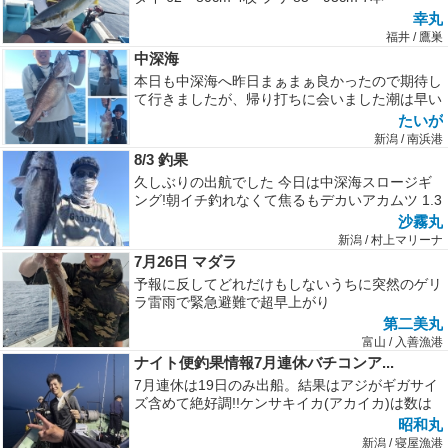
幸丸
福井 / 鷹巣
中深海
本日も中深海へ昨日まぁまぁ良かったので期待し
て行きましたが、帰り打ちに会いました潮は早い
のは想定内でしたがそれにしても悪...
たいが
新潟 / 南浜港
8/3 釣果
久しぶりの出航でした 今日は中深海スロージギ
ング!朝イチ釣れなくて焦るもデカいアカムツ 1.3
キロ!そこからはアラ2キロ...
沙霧丸
新潟 / 村上マリーナ
7月26日 マダラ
予報に反してどれだけもしないうちに突然のゲリ
ラ雷雨で緊急避難で超早上がり
第二美丸
富山 / 入善漁港
ナイト便釣果情報7月連休バチコンア...
7月連休は19日のみ出船。結果はアジがギガサイ
ズ含めて絶好調!!ケンサキイカ(アカイカ)は数は
出ませんでしたが、釣れれば...
昭和丸
新潟 / 寝屋漁港