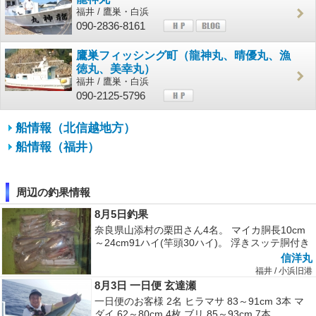
福井 / 鷹巣・白浜
090-2836-8161
鷹巣フィッシング町（龍神丸、晴優丸、漁
徳丸、美幸丸）
福井 / 鷹巣・白浜
090-2125-5796
船情報（北信越地方）
船情報（福井）
周辺の釣果情報
8月5日釣果
奈良県山添村の栗田さん4名。 マイカ胴長10cm
～24cm91ハイ(竿頭30ハイ)。 浮きスッテ胴付き
仕掛けにて。 ...
信洋丸
福井 / 小浜旧港
8月3日 一日便 玄達瀬
一日便のお客様 2名 ヒラマサ 83～91cm 3本 マ
ダイ 62～80cm 4枚 ブリ 85～93cm 7本