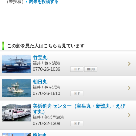
（未投稿）
釣果を投稿する
この船を見た人はこちらも見ています
竹宝丸
福井 / 色ヶ浜港
0770-26-1036
朝日丸
福井 / 色ヶ浜港
0770-26-1610
美浜釣舟センター（宝生丸・新漁丸・えび
す丸）
福井 / 美浜早瀬港
0770-32-1308
龍神丸