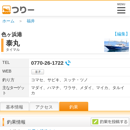
MENU
ホーム
＞
福井
【編集】
色ヶ浜港
泰丸
タイマル
TEL
0770-26-1722
WEB
釣り方
コマセ、サビキ、スッテ・ツノ
主なターゲッ
マダイ、ハマチ、ワラサ、メダイ、マイカ、タルイ
ト
カ
基本情報
アクセス
釣果
釣果情報