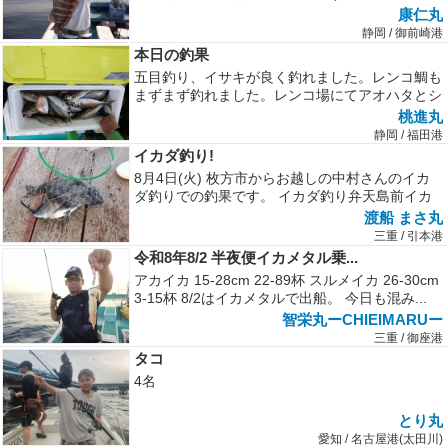
が、 色々、場所を変えて見たら...
康仁丸
静岡 / 御前崎港
本日の釣果
五目釣り、イサキが良く釣れました。レンコ鯛も
まずまず釣れました。レンコ場にてアオハタとシ
ロアマダイ少し釣れました。
桃進丸
静岡 / 福田港
イカダ釣り!
8月4日(火) 枚方市からお越しの中村さんのイカ
ダ釣りでの釣果です。 イカダ釣り弁天島前イカ
ダ釣り1番にて、クロダイ 3...
渡船 まさ丸
三重 / 引本港
令和8年8/2 半夜便イカメタル乗...
アカイカ 15-28cm 22-89杯 スルメイカ 26-30cm
3-15杯 8/2はイカメタルで出船。 今日も混み...
智栄丸ーCHIEIMARUー
三重 / 御座港
タコ
4名
とり丸
愛知 / 名古屋港(太田川)