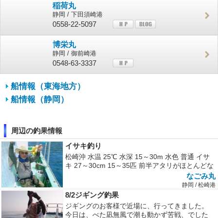
稲荷丸
静岡 / 下田須崎港
0558-22-5097
博栄丸
静岡 / 御前崎港
0548-63-3337
船情報（東海地方）
船情報（静岡）
周辺の釣果情報
イサキ釣り
松崎沖 水温 25℃ 水深 15～30m 水色 普通 イサ
キ 27～30cm 15～35匹 前半アタリがほとんどな
く...
なごみ丸
静岡 / 松崎港
8/2ジギング釣果
ジギングのお客様で近場に、行ってきました。
今日は、べた凪無風で潮も動かず苦戦、でした