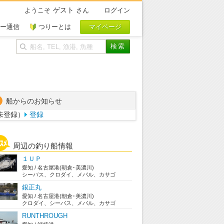
ゲスト
ようこそ
さん
ログイン
ー通信
つりーとは
船からのお知らせ
未登録）
登録
周辺の釣り船情報
１ＵＰ
愛知 / 名古屋港(朝倉･美濃川)
シーバス、クロダイ、メバル、カサゴ
銀正丸
愛知 / 名古屋港(朝倉･美濃川)
クロダイ、シーバス、メバル、カサゴ
RUNTHROUGH