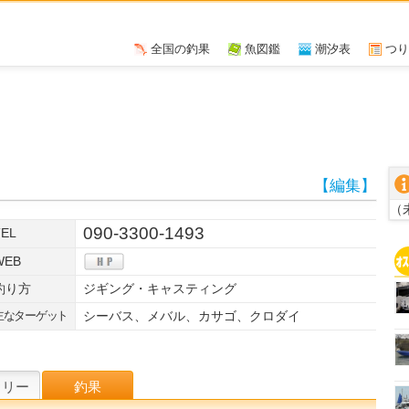
全国の釣果
魚図鑑
潮汐表
つり
【編集】
（
090-3300-1493
TEL
WEB
釣り方
ジギング・キャスティング
主なターゲット
シーバス、メバル、カサゴ、クロダイ
W
ラリー
釣果