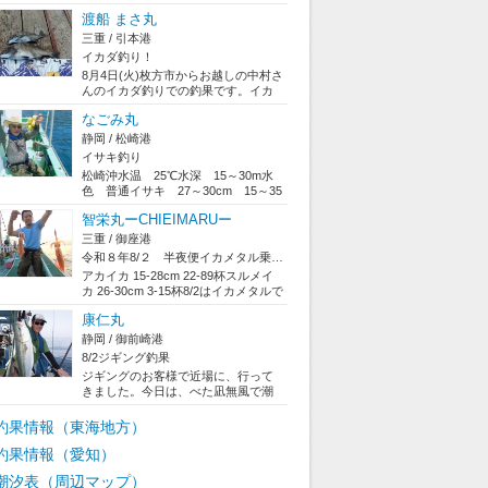
しめました。１０人中６人が三桁超
渡船 まさ丸
え！ブランコ...
三重 / 引本港
イカダ釣り！
8月4日(火)枚方市からお越しの中村さ
んのイカダ釣りでの釣果です。イカ
ダ釣り弁天島前イカダ釣り１番に
なごみ丸
て、クロ...
静岡 / 松崎港
イサキ釣り
松崎沖水温 25℃水深 15～30m水
色 普通イサキ 27～30cm 15～35
匹前半アタリがほとんどなくポ...
智栄丸ーCHIEIMARUー
三重 / 御座港
令和８年8/２ 半夜便イカメタル乗り合い
アカイカ 15-28cm 22-89杯スルメイ
カ 26-30cm 3-15杯8/2はイカメタルで
出船。今日も...
康仁丸
静岡 / 御前崎港
8/2ジギング釣果
ジギングのお客様で近場に、行って
きました。今日は、べた凪無風で潮
も動かず苦戦、でしたが、色々、場
所を変えて見...
釣果情報（東海地方）
釣果情報（愛知）
潮汐表（周辺マップ）