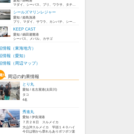
愛知 / 師崎港
マダイ、シーバス、ブリ、ワラサ、タチウオ
シールズマリンレジャー
愛知 / 姫島漁港
ブリ、マダイ、サワラ、カンパチ、シーバス、タコ、...
KEEP CAST
愛知 / 鍋田避難港
シーバス、メバル、カサゴ
船情報（東海地方）
船情報（愛知）
船情報（周辺マップ）
周辺の釣果情報
とり丸
愛知 / 名古屋港(太田川)
タコ
4名
秀進丸
愛知 / 伊良湖港
７月２８日 スルメイカ
大山沖スルメイカ 竿頭１４０ハイ
今日は朝から群れもありポツポツ楽