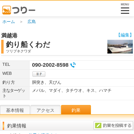
MENU
ホーム
＞
広島
【編集】
満越港
釣り船くわだ
ツリブネクワダ
TEL
090-2002-8598
WEB
釣り方
胴突き、天びん
主なターゲッ
メバル、マダイ、タチウオ、キス、ハマチ
ト
基本情報
アクセス
釣果
釣果情報