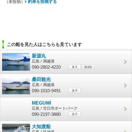
（未投稿）
釣果を投稿する
この船を見た人はこちらも見ています
新源丸
広島 / 満越港
090-2802-4220
桑田観光
広島 / 満越港
090-1010-9491
MEGUMI
広島 / 廿日市ボートパーク
090-2197-3880
大知渡船
広島 / 玖波港