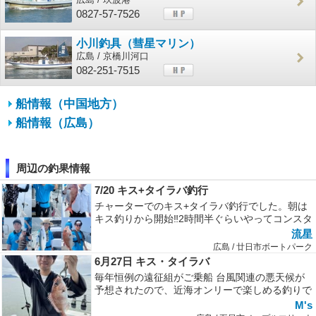
0827-57-7526
小川釣具（彗星マリン）
広島 / 京橋川河口
082-251-7515
船情報（中国地方）
船情報（広島）
周辺の釣果情報
7/20 キス+タイラバ釣行
チャーターでのキス+タイラバ釣行でした。朝は
キス釣りから開始‼2時間半ぐらいやってコンスタ
ントにキスやトラギス等を釣って...
流星
広島 / 廿日市ボートパーク
6月27日 キス・タイラバ
毎年恒例の遠征組がご乗船 台風関連の悪天候が
予想されたので、近海オンリーで楽しめる釣りで
出船今年もキスは安定いくらでも釣...
M's