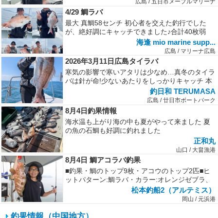
広島 / 五日市メープルマリーナ
4/29 鯛ラバ
最大 真鯛58センチ 初心者を交えた釣行でした
が、絶好調にキャッチできました♪合計40枚弱
海逢 mio marine supp...
広島 / マリーナ広島
2026年3月11日広島タイラバ
寒気の影響で寒いアタリは少なめ…真冬のタイラ
バは針が命!少ないあたりをしっかりキャッチ 本
日は釣れてくる真鯛は全て50オ...
釣日和 TERUMASA
広島 / 廿日市ボートパーク
8月4日釣果情報
海水温も上がり海の中も夏がやって来ました 夏
の魚の石鯛も好調に釣れました
正和丸
山口 / 大畠漁港
8月4日 鯛アコラバ釣果
■釣果・鯛のトップ9枚・アコウのトップ2匹■ヒ
ットパターン:鯛ラバ・カラー:オレンジゼブラ、
ピンク・形:マジカーリー、マ...
松本釣船2（アルテミス）
岡山 / 元浜港
釣果情報（中国地方）