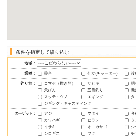
条件を指定して絞り込む
地域：
業種：
乗合
仕立(チャーター)
渡
釣り方：
コマセ（撒き餌）
サビキ
胴
天びん
五目釣り
磯
スッテ・ツノ
エギング
タ
ジギング・キャスティング
ターゲット
：
アジ
マダイ
各
カワハギ
ヒラメ
タ
イサキ
オニカサゴ
シ
シロギス
フグ
チ