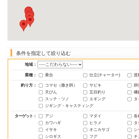
条件を指定して絞り込む
地域：
業種：
乗合
仕立(チャーター)
渡
釣り方：
コマセ（撒き餌）
サビキ
胴
天びん
五目釣り
磯
スッテ・ツノ
エギング
タ
ジギング・キャスティング
ターゲット
：
アジ
マダイ
各
カワハギ
ヒラメ
タ
イサキ
オニカサゴ
シ
シロギス
フグ
チ