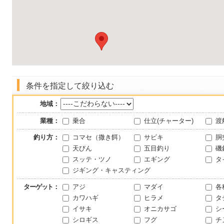
条件を指定して絞り込む
地域：
業種：
乗合
仕立(チャーター)
渡
釣り方：
コマセ（撒き餌）
サビキ
胴
天びん
五目釣り
磯
スッテ・ツノ
エギング
タ
ジギング・キャスティング
ターゲット
：
アジ
マダイ
各
カワハギ
ヒラメ
タ
イサキ
オニカサゴ
シ
シロギス
フグ
チ