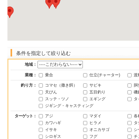
条件を指定して絞り込む
地域：
業種：
乗合
仕立(チャーター)
渡
釣り方：
コマセ（撒き餌）
サビキ
胴
天びん
五目釣り
磯
スッテ・ツノ
エギング
タ
ジギング・キャスティング
ターゲット
：
アジ
マダイ
各
カワハギ
ヒラメ
タ
イサキ
オニカサゴ
シ
シロギス
フグ
チ