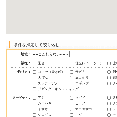
条件を指定して絞り込む
地域：
業種：
乗合
仕立(チャーター)
渡
釣り方：
コマセ（撒き餌）
サビキ
胴
天びん
五目釣り
磯
スッテ・ツノ
エギング
タ
ジギング・キャスティング
ターゲット
：
アジ
マダイ
各
カワハギ
ヒラメ
タ
イサキ
オニカサゴ
シ
シロギス
フグ
チ