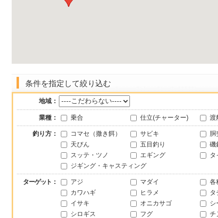
条件を指定して絞り込む
地域：
業種：
乗合
仕立(チャーター)
渡
釣り方：
コマセ（撒き餌）
サビキ
胴
天びん
五目釣り
磯
スッテ・ツノ
エギング
タ
ジギング・キャスティング
ターゲット
：
アジ
マダイ
各
カワハギ
ヒラメ
タ
イサキ
オニカサゴ
シ
シロギス
フグ
チ