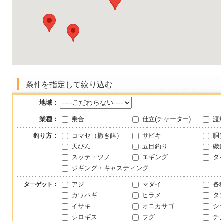
条件を指定して絞り込む
地域：
業種：
乗合
仕立(チャーター)
渡
釣り方：
コマセ（撒き餌）
サビキ
胴
天びん
五目釣り
磯
スッテ・ツノ
エギング
タ
ジギング・キャスティング
ターゲット
：
アジ
マダイ
各
カワハギ
ヒラメ
タ
イサキ
オニカサゴ
シ
シロギス
フグ
チ