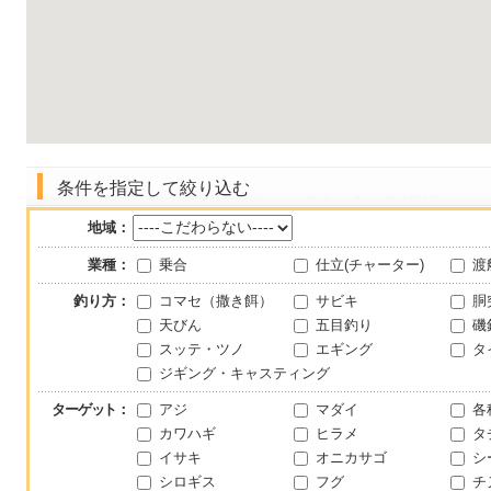
条件を指定して絞り込む
地域：
業種：
乗合
仕立(チャーター)
渡
釣り方：
コマセ（撒き餌）
サビキ
胴
天びん
五目釣り
磯
スッテ・ツノ
エギング
タ
ジギング・キャスティング
ターゲット
：
アジ
マダイ
各
カワハギ
ヒラメ
タ
イサキ
オニカサゴ
シ
シロギス
フグ
チ