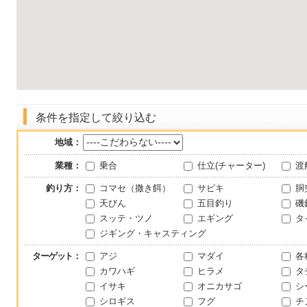
条件を指定して絞り込む
地域：
業種：
乗合
仕立(チャーター)
渡
釣り方：
コマセ（撒き餌）
サビキ
胴
天びん
五目釣り
磯
スッテ・ツノ
エギング
タ
ジギング・キャスティング
ターゲット
：
アジ
マダイ
各
カワハギ
ヒラメ
タ
イサキ
オニカサゴ
シ
シロギス
フグ
チ