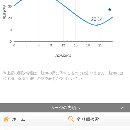
30
潮位 (cm)
★
★
20
20:14
20:14
10
0
0
3
6
9
12
15
18
21
2026/08/09
※
上記の潮汐情報は、航海の用に供するものではありません。航海には
必ず海上保安庁発行の潮汐表をご使用ください。
ページの先頭へ
ホーム
釣り船検索