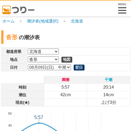
MENU
ホーム
＞
潮汐表(地域選択)
＞
北海道
沓形
の潮汐表
都道府県
地点
地図
日付
翌日
満潮
干潮
5:57
20:14
時刻
42cm
14cm
潮位
上げ3分
現在(★)
50
5:57
5:57
40