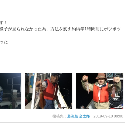
す！！
様子が見られなかった為、方法を変え約納竿1時間前にポツポツ
った！
投稿先：
遊漁船 金太郎
2019-09-10 09:00