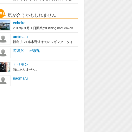
気が合うかもしれません
cokeke
2017年９月１日開業のFishing boat cokekeの...
amimaru
甑島 川内 串木野近海でのジギング・タイラバ等。 釣り好きの方は...
遊漁船 正徳丸
くりモン
特にありません。
naomaru