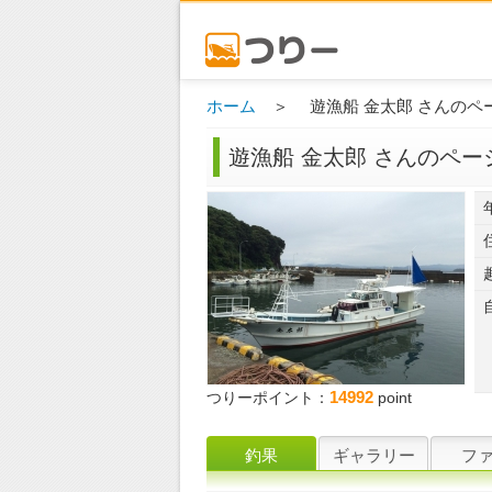
ホーム
＞ 遊漁船 金太郎 さんのペ
遊漁船 金太郎 さんのペー
14992
つりーポイント：
point
釣果
ギャラリー
フ