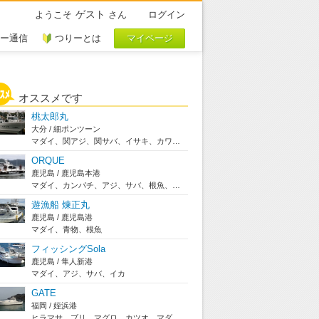
ゲスト
ようこそ
さん
ログイン
ー通信
つりーとは
オススメです
桃太郎丸
大分 / 細ポンツーン
マダイ、関アジ、関サバ、イサキ、カワハギ、沖アラ...
ORQUE
鹿児島 / 鹿児島本港
マダイ、カンパチ、アジ、サバ、根魚、オオモンハタ...
遊漁船 煉正丸
鹿児島 / 鹿児島港
マダイ、青物、根魚
フィッシングSola
鹿児島 / 隼人新港
マダイ、アジ、サバ、イカ
GATE
福岡 / 姪浜港
ヒラマサ、ブリ、マグロ、カツオ、マダイ、タチウオ...