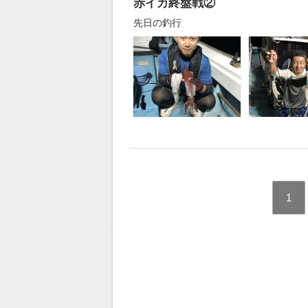
赤イカ終盤戦②
先日の釣行
1