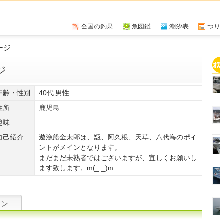
全国の釣果
魚図鑑
潮汐表
つり
ージ
ジ
年齢・性別
40代 男性
住所
鹿児島
趣味
自己紹介
遊漁船金太郎は、甑、阿久根、天草、八代海のポイ
ントがメインとなります。
まだまだ未熟者ではございますが、宜しくお願いし
ます致します。m(_ _)m
ァン