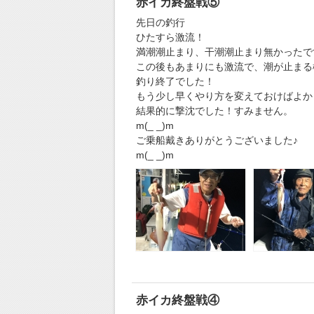
赤イカ終盤戦⑤
先日の釣行
ひたすら激流！
満潮潮止まり、干潮潮止まり無かったで
この後もあまりにも激流で、潮が止まる
釣り終了でした！
もう少し早くやり方を変えておけばよか
結果的に撃沈でした！すみません。
m(_ _)m
ご乗船戴きありがとうございました♪
m(_ _)m
赤イカ終盤戦④