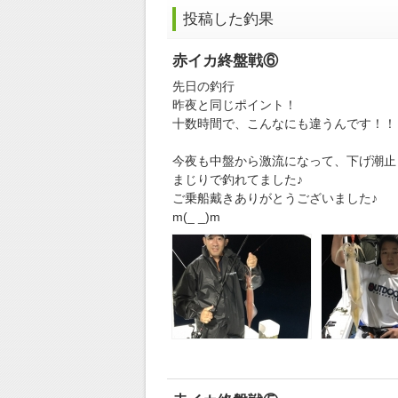
投稿した釣果
赤イカ終盤戦⑥
先日の釣行
昨夜と同じポイント！
十数時間で、こんなにも違うんです！！
今夜も中盤から激流になって、下げ潮止
まじりで釣れてました♪
ご乗船戴きありがとうございました♪
m(_ _)m