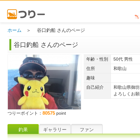
ホーム
＞ 谷口釣船 さんのページ
谷口釣船 さんのページ
年齢・性別
50代 男性
住所
和歌山
趣味
自己紹介
和歌山県御坊
よろしくお願い
80575
つりーポイント：
point
釣果
ギャラリー
ファン