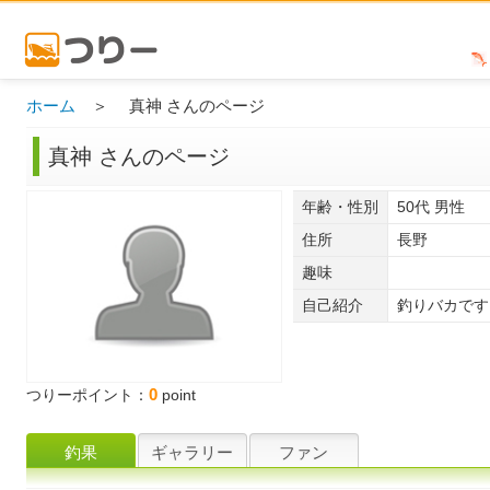
ホーム
＞ 真神 さんのページ
真神 さんのページ
年齢・性別
50代 男性
住所
長野
趣味
自己紹介
釣りバカです
0
つりーポイント：
point
釣果
ギャラリー
ファン