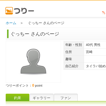
ホーム
＞ ぐっちー さんのページ
ぐっちー さんのページ
年齢・性別
40代 男性
住所
宮崎
趣味
自己紹介
タイラバ始め
0
つりーポイント：
point
釣果
ギャラリー
ファン