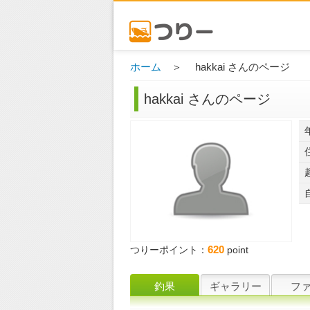
ホーム
＞ hakkai さんのページ
hakkai さんのページ
620
つりーポイント：
point
釣果
ギャラリー
フ