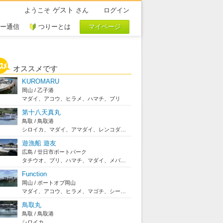
ゲスト
ようこそ
さん
ログイン
ー通信
つりーとは
オススメです
KUROMARU
岡山 / 乙子港
マダイ、アコウ、ヒラメ、ハマチ、ブリ
第十八天真丸
鳥取 / 鳥取港
シロイカ、マダイ、アマダイ、レンコダイ、根魚
遊漁船 遊友
広島 / 廿日市ボートパーク
タチウオ、ブリ、ハマチ、マダイ、メバル、ウマズラ...
Function
岡山 / ポートオブ岡山
マダイ、アコウ、ヒラメ、マゴチ、シーバス、タチウ...
鳥取丸
鳥取 / 鳥取港
シロイカ