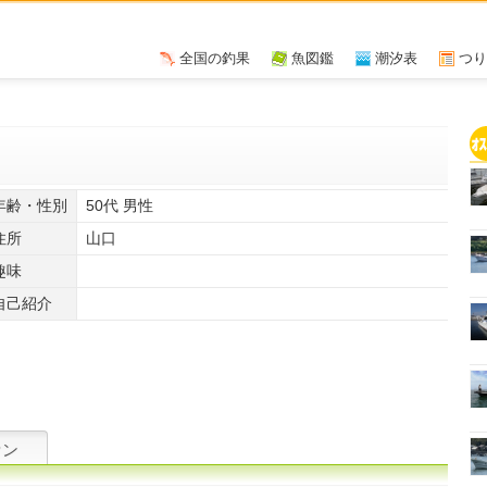
全国の釣果
魚図鑑
潮汐表
つり
年齢・性別
50代 男性
住所
山口
趣味
自己紹介
ァン