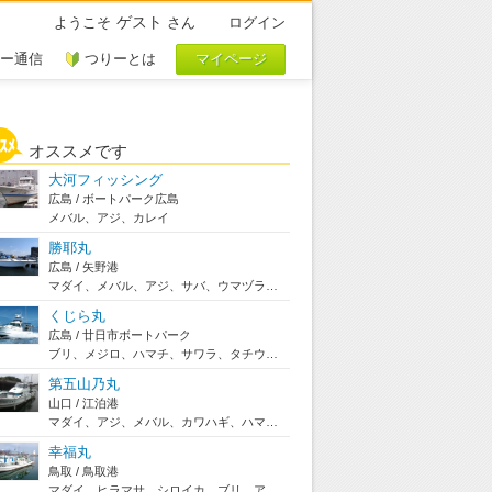
ゲスト
ようこそ
さん
ログイン
ー通信
つりーとは
オススメです
大河フィッシング
広島 / ボートパーク広島
メバル、アジ、カレイ
勝耶丸
広島 / 矢野港
マダイ、メバル、アジ、サバ、ウマヅラハギ、サワラ...
くじら丸
広島 / 廿日市ボートパーク
ブリ、メジロ、ハマチ、サワラ、タチウオ、マダイ、...
第五山乃丸
山口 / 江泊港
マダイ、アジ、メバル、カワハギ、ハマチ、ヒラメ
幸福丸
鳥取 / 鳥取港
マダイ、ヒラマサ、シロイカ、ブリ、アジ、ボッカ ...