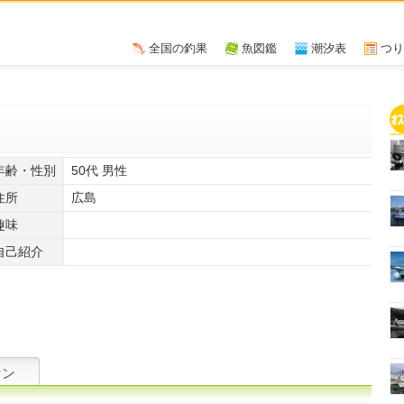
全国の釣果
魚図鑑
潮汐表
つり
年齢・性別
50代 男性
住所
広島
趣味
自己紹介
ァン