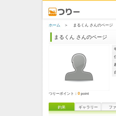
ホーム
＞ まるくん さんのページ
まるくん さんのページ
0
つりーポイント：
point
釣果
ギャラリー
フ