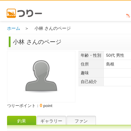
ホーム
＞ 小林 さんのページ
小林 さんのページ
年齢・性別
50代 男性
住所
島根
趣味
自己紹介
0
つりーポイント：
point
釣果
ギャラリー
ファン