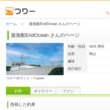
ホーム
＞ 遊漁船EndOcean さんのページ
遊漁船EndOcean さんのページ
年齢・性別
30代 男性
住所
岡山
趣味
自己紹介
0
つりーポイント：
point
釣果
ギャラリー
ファン
投稿した釣果