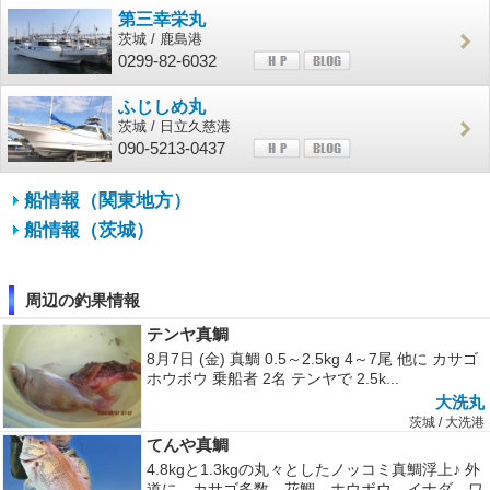
第三幸栄丸
茨城 / 鹿島港
0299-82-6032
ふじしめ丸
茨城 / 日立久慈港
090-5213-0437
船情報（関東地方）
船情報（茨城）
周辺の釣果情報
テンヤ真鯛
8月7日 (金) 真鯛 0.5～2.5kg 4～7尾 他に カサゴ
ホウボウ 乗船者 2名 テンヤで 2.5k...
大洗丸
茨城 / 大洗港
てんや真鯛
4.8kgと1.3kgの丸々としたノッコミ真鯛浮上♪ 外
道に、カサゴ多数、花鯛、ホウボウ、イナダ、ワ