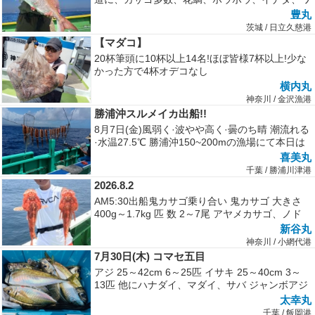
ラサ、フグでした。
豊丸
茨城 / 日立久慈港
【マダコ】
20杯筆頭に10杯以上14名!ほぼ皆様7杯以上!少な
かった方で4杯オデコなし
横内丸
神奈川 / 金沢漁港
勝浦沖スルメイカ出船!!
8月7日(金)風弱く·波やや高く·曇のち晴 潮流れる
·水温27.5℃ 勝浦沖150~200mの漁場にて本日は
まだ海上は...
喜美丸
千葉 / 勝浦川津港
2026.8.2
AM5:30出船鬼カサゴ乗り合い 鬼カサゴ 大きさ
400g～1.7kg 匹 数 2～7尾 アヤメカサゴ、ノド
ク...
新谷丸
神奈川 / 小網代港
7月30日(木) コマセ五目
アジ 25～42cm 6～25匹 イサキ 25～40cm 3～
13匹 他にハナダイ、マダイ、サバ ジャンボアジ
が好調でし...
太幸丸
千葉 / 飯岡港