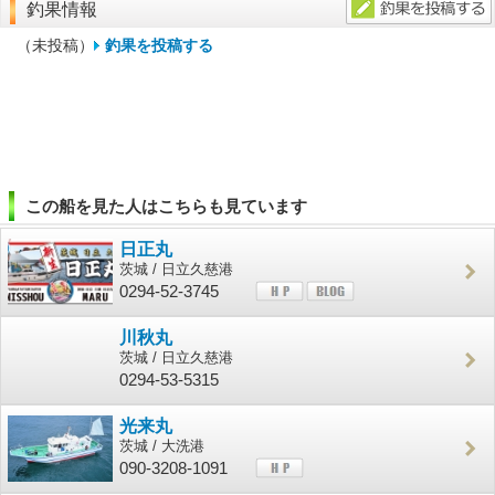
釣果情報
（未投稿）
釣果を投稿する
この船を見た人はこちらも見ています
日正丸
茨城 / 日立久慈港
0294-52-3745
川秋丸
茨城 / 日立久慈港
0294-53-5315
光来丸
茨城 / 大洗港
090-3208-1091