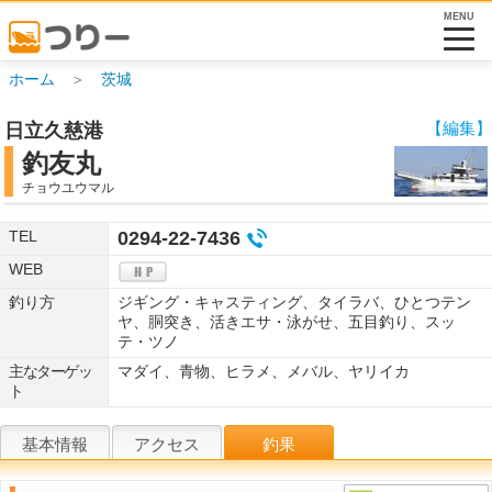
MENU
ホーム
＞
茨城
【編集】
日立久慈港
釣友丸
チョウユウマル
TEL
0294-22-7436
WEB
釣り方
ジギング・キャスティング、タイラバ、ひとつテン
ヤ、胴突き、活きエサ・泳がせ、五目釣り、スッ
テ・ツノ
主なターゲッ
マダイ、青物、ヒラメ、メバル、ヤリイカ
ト
基本情報
アクセス
釣果