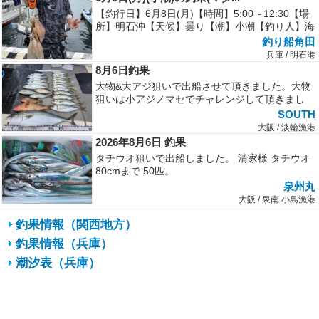
【釣行日】6月8日(月)【時間】5:00～12:30【場
所】明石沖【天候】曇り【潮】小潮【釣り人】海
堀様仕立て10名様【...
釣り船角田
兵庫 / 明石港
8月6日釣果
大物&大アジ狙いで出船させて頂きました。大物
狙いは小アジノマセでチャレンジして頂きまし
た。時合にはメジロやアコウを釣って...
SOUTH
大阪 / 淡輪漁港
2026年8月6日 釣果
タチウオ狙いで出船しました。 清家様 タチウオ
80cmまで 50匹。
泉州丸
大阪 / 泉南 小島漁港
釣果情報（関西地方）
釣果情報（兵庫）
潮汐表（兵庫）