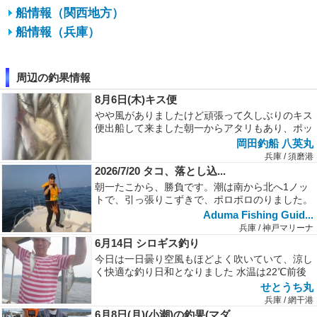
船情報（関西地方）
船情報（兵庫）
周辺の釣果情報
8月6日(木)キス便
やや風がありましたけど頑張って久しぶりのキス
便出船して来ました朝一からアタリもあり、ポッ
リポッリとキスが釣れていました型...
岡田釣船 八英丸
兵庫 / 須磨港
2026/7/20 タコ、落とし込...
朝一たこから、勝負です。潮は南から北へ1ノッ
トで、引っ張りこずきで、ポロポロのりました。
潮が反転するタイミングで、落とし...
Aduma Fishing Guid...
兵庫 / 神戸マリーナ
6月14日 シロギス釣り
今日は一日曇り空風もほどよく吹いていて、涼し
く快適な釣り日和となりました 水温は22℃前後
まで上昇「今日は朝から期待でき...
せとうち丸
兵庫 / 網干港
6月8日(月)(小潮)の釣果(マダ...