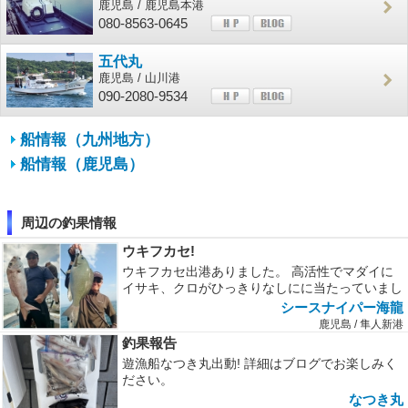
鹿児島 / 鹿児島本港
080-8563-0645
五代丸
鹿児島 / 山川港
090-2080-9534
船情報（九州地方）
船情報（鹿児島）
周辺の釣果情報
ウキフカセ!
ウキフカセ出港ありました。 高活性でマダイに
イサキ、クロがひっきりなしにに当たっていまし
た。
シースナイパー海龍
鹿児島 / 隼人新港
釣果報告
遊漁船なつき丸出動! 詳細はブログでお楽しみく
ださい。
なつき丸