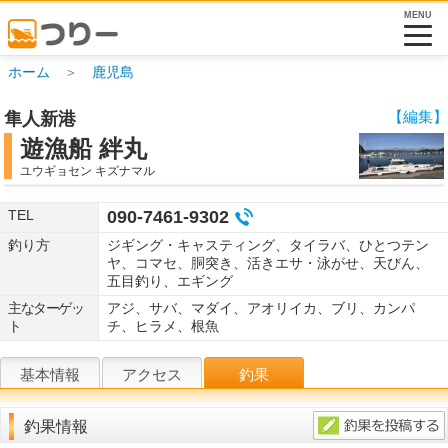
MENU
ホーム
＞
鹿児島
【編集】
隼人新港
遊漁船 絆丸
ユウギョセン キズナマル
TEL
090-7461-9302
釣り方
ジギング・キャスティング、タイラバ、ひとつテン
ヤ、コマセ、胴突き、活きエサ・泳がせ、天びん、
五目釣り、エギング
主なターゲッ
アジ、サバ、マダイ、アオリイカ、ブリ、カンパ
ト
チ、ヒラメ、根魚
基本情報
アクセス
釣果
釣果情報