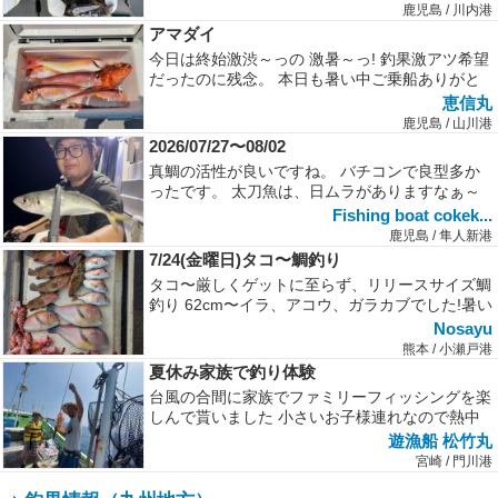
鹿児島 / 川内港
アマダイ
今日は終始激渋～っの 激暑～っ! 釣果激アツ希望
だったのに残念。 本日も暑い中ご乗船ありがと
うございました。 この...
恵信丸
鹿児島 / 山川港
2026/07/27〜08/02
真鯛の活性が良いですね。 バチコンで良型多か
ったです。 太刀魚は、日ムラがありますなぁ～
Fishing boat cokek...
鹿児島 / 隼人新港
7/24(金曜日)タコ〜鯛釣り
タコ〜厳しくゲットに至らず、リリースサイズ鯛
釣り 62cm〜イラ、アコウ、ガラカブでした!暑い
中皆さんお疲れ様でした!
Nosayu
熊本 / 小瀬戸港
夏休み家族で釣り体験
台風の合間に家族でファミリーフィッシングを楽
しんで貰いました 小さいお子様連れなので熱中
症に成らない様に氷で冷やしなが...
遊漁船 松竹丸
宮崎 / 門川港