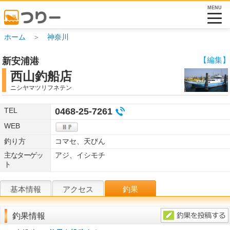
MENU
ホーム
＞
神奈川
【編集】
新安浦港
西山釣船店
ニシヤマツリフネテン
TEL
0468-25-7261
WEB
釣り方
コマセ、天びん
主なターゲッ
アジ、イシモチ
ト
基本情報
アクセス
釣果
釣果情報