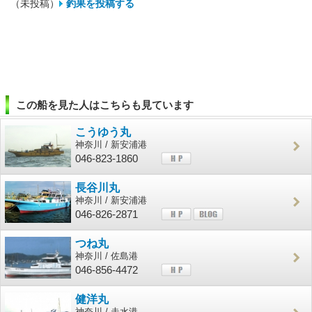
（未投稿）
釣果を投稿する
この船を見た人はこちらも見ています
こうゆう丸
神奈川 / 新安浦港
046-823-1860
長谷川丸
神奈川 / 新安浦港
046-826-2871
つね丸
神奈川 / 佐島港
046-856-4472
健洋丸
神奈川 / 走水港