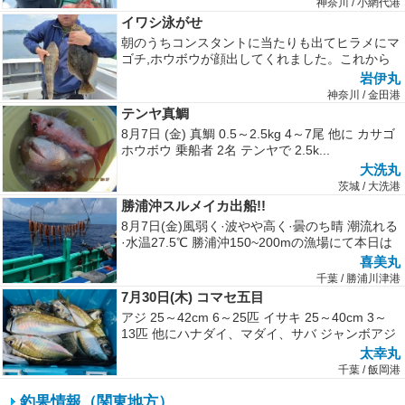
神奈川 / 小網代港
イワシ泳がせ
朝のうちコンスタントに当たりも出てヒラメにマ
ゴチ,ホウボウが顔出してくれました。これから
マゴチ美味しいので狙い目ですね。
岩伊丸
神奈川 / 金田港
テンヤ真鯛
8月7日 (金) 真鯛 0.5～2.5kg 4～7尾 他に カサゴ
ホウボウ 乗船者 2名 テンヤで 2.5k...
大洗丸
茨城 / 大洗港
勝浦沖スルメイカ出船!!
8月7日(金)風弱く·波やや高く·曇のち晴 潮流れる
·水温27.5℃ 勝浦沖150~200mの漁場にて本日は
まだ海上は...
喜美丸
千葉 / 勝浦川津港
7月30日(木) コマセ五目
アジ 25～42cm 6～25匹 イサキ 25～40cm 3～
13匹 他にハナダイ、マダイ、サバ ジャンボアジ
が好調でし...
太幸丸
千葉 / 飯岡港
釣果情報（関東地方）