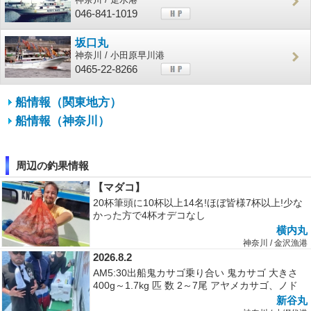
046-841-1019
坂口丸
神奈川 / 小田原早川港
0465-22-8266
船情報（関東地方）
船情報（神奈川）
周辺の釣果情報
【マダコ】
20杯筆頭に10杯以上14名!ほぼ皆様7杯以上!少な
かった方で4杯オデコなし
横内丸
神奈川 / 金沢漁港
2026.8.2
AM5:30出船鬼カサゴ乗り合い 鬼カサゴ 大きさ
400g～1.7kg 匹 数 2～7尾 アヤメカサゴ、ノド
ク...
新谷丸