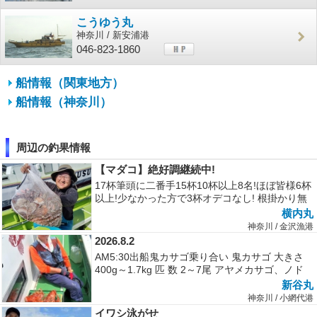
こうゆう丸
神奈川 / 新安浦港
046-823-1860
船情報（関東地方）
船情報（神奈川）
周辺の釣果情報
【マダコ】絶好調継続中!
17杯筆頭に二番手15杯10杯以上8名!ほぼ皆様6杯
以上!少なかった方で3杯オデコなし! 根掛かり無
いポイント主体に狙い...
横内丸
神奈川 / 金沢漁港
2026.8.2
AM5:30出船鬼カサゴ乗り合い 鬼カサゴ 大きさ
400g～1.7kg 匹 数 2～7尾 アヤメカサゴ、ノド
ク...
新谷丸
神奈川 / 小網代港
イワシ泳がせ