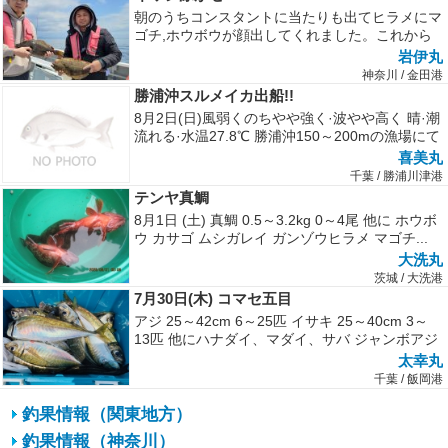
朝のうちコンスタントに当たりも出てヒラメにマ
ゴチ,ホウボウが顔出してくれました。これから
マゴチ美味しいので狙い目ですね。
岩伊丸
神奈川 / 金田港
勝浦沖スルメイカ出船!!
8月2日(日)風弱くのちやや強く·波やや高く 晴·潮
流れる·水温27.8℃ 勝浦沖150～200mの漁場にて
本日は強烈...
喜美丸
千葉 / 勝浦川津港
テンヤ真鯛
8月1日 (土) 真鯛 0.5～3.2kg 0～4尾 他に ホウボ
ウ カサゴ ムシガレイ ガンゾウヒラメ マゴチ...
大洗丸
茨城 / 大洗港
7月30日(木) コマセ五目
アジ 25～42cm 6～25匹 イサキ 25～40cm 3～
13匹 他にハナダイ、マダイ、サバ ジャンボアジ
が好調でし...
太幸丸
千葉 / 飯岡港
釣果情報（関東地方）
釣果情報（神奈川）