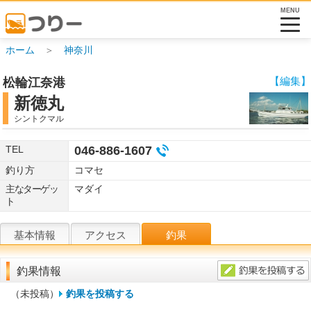
MENU
ホーム
＞
神奈川
【編集】
松輪江奈港
新徳丸
シントクマル
TEL
046-886-1607
釣り方
コマセ
主なターゲッ
マダイ
ト
基本情報
アクセス
釣果
釣果情報
（未投稿）
釣果を投稿する