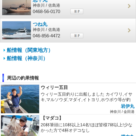
神奈川 / 佐島港
0468-56-0170
つね丸
神奈川 / 佐島港
046-856-4472
船情報（関東地方）
船情報（神奈川）
周辺の釣果情報
ウィリー五目
ウィリー五目釣りに出船しました カイワリ,イサ
キ,マルソウダ,マダイ,イトヨリ,ホウボウ等が釣
れてくれました! 本格的...
岩伊丸
神奈川 / 金田港
【マダコ】
20杯筆頭に10杯以上14名!ほぼ皆様7杯以上!少な
かった方で4杯オデコなし