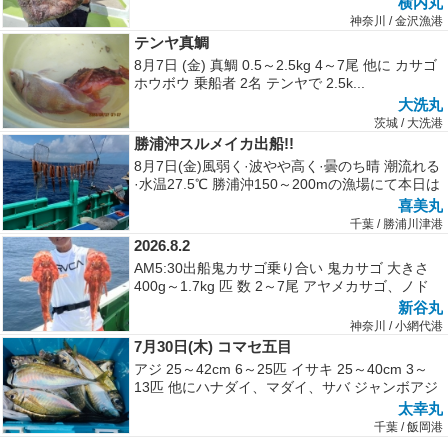
横内丸
神奈川 / 金沢漁港
テンヤ真鯛
8月7日 (金) 真鯛 0.5～2.5kg 4～7尾 他に カサゴ
ホウボウ 乗船者 2名 テンヤで 2.5k...
大洗丸
茨城 / 大洗港
勝浦沖スルメイカ出船!!
8月7日(金)風弱く·波やや高く·曇のち晴 潮流れる
·水温27.5℃ 勝浦沖150～200mの漁場にて本日は
まだ海上は...
喜美丸
千葉 / 勝浦川津港
2026.8.2
AM5:30出船鬼カサゴ乗り合い 鬼カサゴ 大きさ
400g～1.7kg 匹 数 2～7尾 アヤメカサゴ、ノド
ク...
新谷丸
神奈川 / 小網代港
7月30日(木) コマセ五目
アジ 25～42cm 6～25匹 イサキ 25～40cm 3～
13匹 他にハナダイ、マダイ、サバ ジャンボアジ
が好調でし...
太幸丸
千葉 / 飯岡港