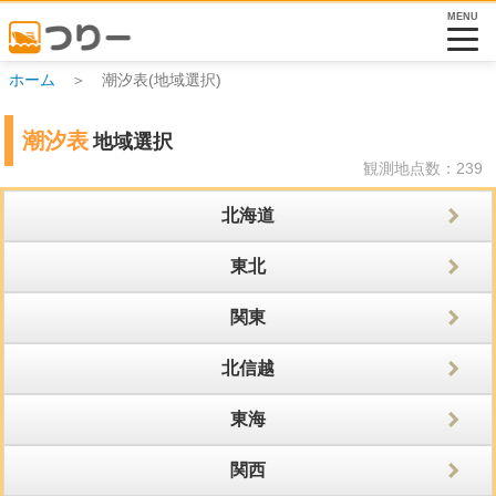
MENU
ホーム
＞ 潮汐表(地域選択)
潮汐表
地域選択
観測地点数：239
北海道
東北
関東
北信越
東海
関西