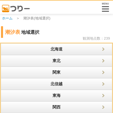
MENU
ホーム
＞ 潮汐表(地域選択)
潮汐表
地域選択
観測地点数：239
北海道
東北
関東
北信越
東海
関西