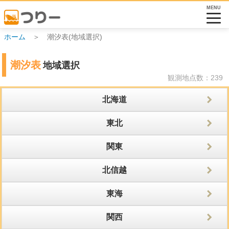
MENU
ホーム
＞ 潮汐表(地域選択)
潮汐表
地域選択
観測地点数：239
北海道
東北
関東
北信越
東海
関西