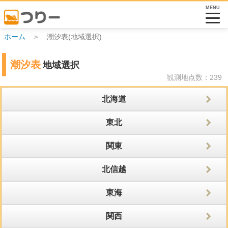
MENU
ホーム
＞ 潮汐表(地域選択)
潮汐表
地域選択
観測地点数：239
北海道
東北
関東
北信越
東海
関西