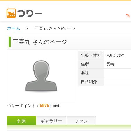
ホーム
＞ 三喜丸 さんのページ
三喜丸 さんのページ
年齢・性別
70代 男性
住所
長崎
趣味
自己紹介
5875
つりーポイント：
point
釣果
ギャラリー
ファン