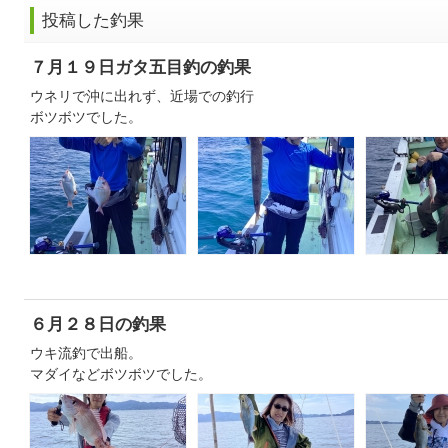
投稿した釣果
７月１９日ガタ五目釣の釣果
ウネリで沖に出れず、近場での釣行
ボツボツでした。
６月２８日の釣果
ウキ流釣で出船。
マダイなどボツボツでした。