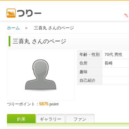
ホーム
＞ 三喜丸 さんのページ
三喜丸 さんのページ
年齢・性別
70代 男性
住所
長崎
趣味
自己紹介
5875
つりーポイント：
point
釣果
ギャラリー
ファン