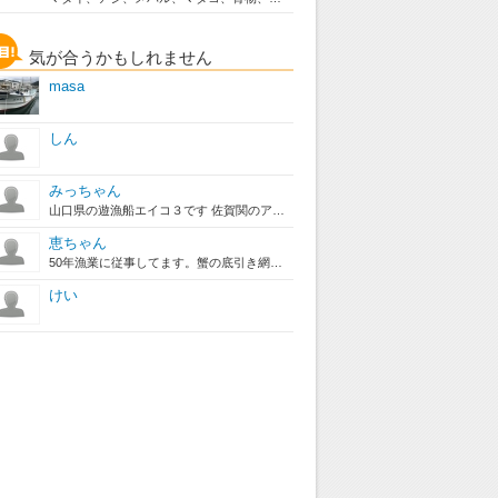
気が合うかもしれません
masa
しん
みっちゃん
山口県の遊漁船エイコ３です 佐賀関のアジ・サバ、別府湾のカワハギ...
恵ちゃん
50年漁業に従事してます。蟹の底引き網に乗船して、20年間100...
けい