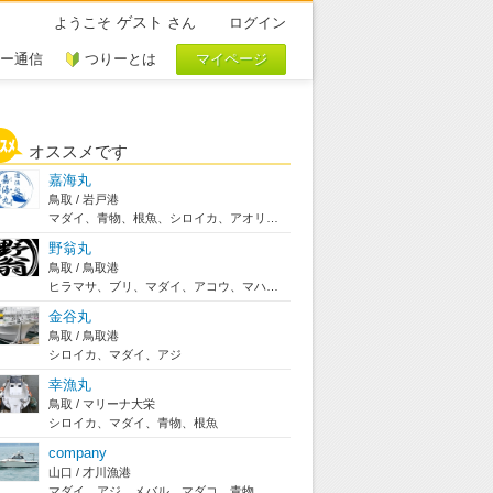
ゲスト
ようこそ
さん
ログイン
ー通信
つりーとは
オススメです
嘉海丸
鳥取 / 岩戸港
マダイ、青物、根魚、シロイカ、アオリイカ
野翁丸
鳥取 / 鳥取港
ヒラマサ、ブリ、マダイ、アコウ、マハタ、ガシラ、...
金谷丸
鳥取 / 鳥取港
シロイカ、マダイ、アジ
幸漁丸
鳥取 / マリーナ大栄
シロイカ、マダイ、青物、根魚
company
山口 / 才川漁港
マダイ、アジ、メバル、マダコ、青物、イカ