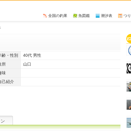
全国の釣果
魚図鑑
潮汐表
つり
ジ
年齢・性別
40代 男性
住所
山口
趣味
自己紹介
ァン