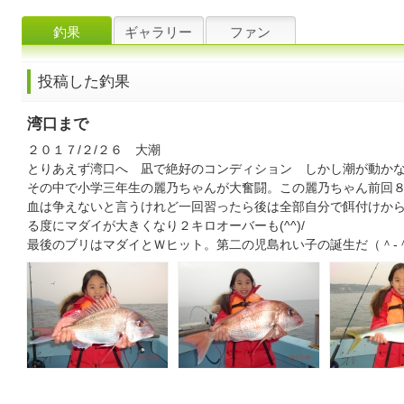
釣果
ギャラリー
ファン
投稿した釣果
湾口まで
２０１７/２/２６ 大潮
とりあえず湾口へ 凪で絶好のコンディション しかし潮が動か
その中で小学三年生の麗乃ちゃんが大奮闘。この麗乃ちゃん前回
血は争えないと言うけれど一回習ったら後は全部自分で餌付けか
る度にマダイが大きくなり２キロオーバーも(^^)/
最後のブリはマダイとＷヒット。第二の児島れい子の誕生だ（＾-