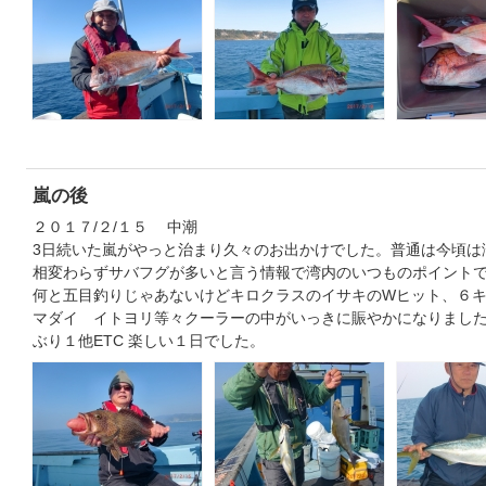
嵐の後
２０１７/２/１５ 中潮
3日続いた嵐がやっと治まり久々のお出かけでした。普通は今頃は
相変わらずサバフグが多いと言う情報で湾内のいつものポイント
何と五目釣りじゃあないけどキロクラスのイサキのWヒット、６
マダイ イトヨリ等々クーラーの中がいっきに賑やかになりまし
ぶり１他ETC 楽しい１日でした。