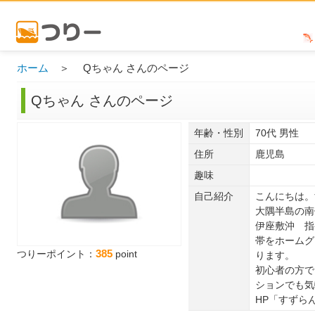
ホーム
＞ Qちゃん さんのページ
Qちゃん さんのページ
年齢・性別
70代 男性
住所
鹿児島
趣味
自己紹介
こんにちは。
大隅半島の
伊座敷沖 指
帯をホームグ
385
つりーポイント：
point
ります。
初心者の方で
ションでも気
HP「すずら