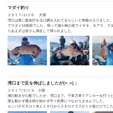
マダイ釣り
２０１７/２/２６ 大潮
湾口は夜に集魚灯を点け網を入れてるらしいと情報が入りました
でマダイ15枚程でした。帰って城ケ崎の前でイサキ、モアラ、マ
りあえずは皆さん満足して帰られました。
湾口まで足を伸ばしましたが(>_<)；
２０１７/２/１９ 小潮
潮の動きが心配でしたが、湾口まで。千客万来でアンカーを打つ
潮も動かず撒き餌が効かず中々釣果につながりませんでした。
カンパチ６キロ１本と１キロから２キロクラスが１０枚だけでし