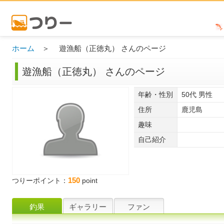
ホーム
＞ 遊漁船（正徳丸） さんのページ
遊漁船（正徳丸） さんのページ
年齢・性別
50代 男性
住所
鹿児島
趣味
自己紹介
150
つりーポイント：
point
釣果
ギャラリー
ファン