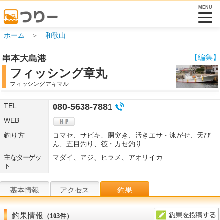
MENU
ホーム
＞
和歌山
【編集】
串本大島港
フィッシング章丸
フィッシングアキマル
TEL
080-5638-7881
WEB
釣り方
コマセ、サビキ、胴突き、活きエサ・泳がせ、天び
ん、五目釣り、筏・カセ釣り
主なターゲッ
マダイ、アジ、ヒラメ、アオリイカ
ト
基本情報
アクセス
釣果
釣果情報
（103件）