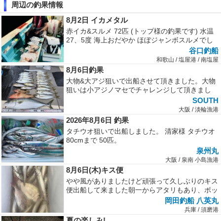
周辺の釣果情報
8月2日 イカメタル
赤イカ&スルメ 72匹 (トップ様の釣果です) 水温
27、5度 海上おだやか ほぼジャンボスルメでし
た
谷口釣船
和歌山 / 塩屋港 / 南塩屋
8月6日釣果
大物&大アジ狙いで出船させて頂きました。大物
狙いは小アジノマセでチャレンジして頂きまし
た。時合にはメジロやアコウを釣って...
SOUTH
大阪 / 淡輪漁港
2026年8月6日 釣果
タチウオ狙いで出船しました。 清家様 タチウオ
80cmまで 50匹。
泉州丸
大阪 / 泉南 小島漁港
8月6日(木)キス便
やや風がありましたけど頑張って久しぶりのキス
便出船して来ました朝一からアタリもあり、ポッ
リポッリとキスが釣れていました型...
岡田釣船 八英丸
兵庫 / 須磨港
夏の楽しみ!