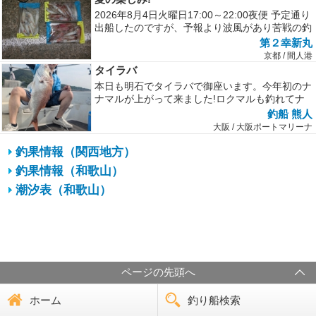
2026年8月4日火曜日17:00～22:00夜便 予定通り
出船したのですが、予報より波風があり苦戦の釣
りでした。 船酔...
第２幸新丸
京都 / 間人港
タイラバ
本日も明石でタイラバで御座います。今年初のナ
ナマルが上がって来ました!ロクマルも釣れてナ
イスなフィニッシュでした今日はえ...
釣船 熊人
大阪 / 大阪ポートマリーナ
釣果情報（関西地方）
釣果情報（和歌山）
潮汐表（和歌山）
ページの先頭へ
ホーム
釣り船検索