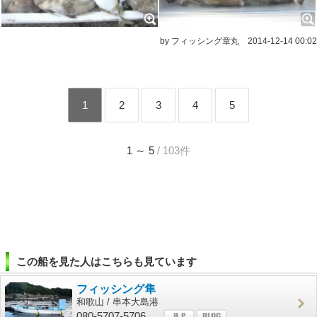
by フィッシング章丸
2014-12-14 00:02
1
2
3
4
5
1 ～ 5
/ 103件
この船を見た人はこちらも見ています
フィッシング隼
和歌山 / 串本大島港
080-5707-5706